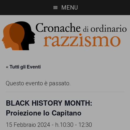
Skip
Skip
MENU
to
to
main
footer
content
Cronache
Cronachediordinariorazzismo.org
è
di
« Tutti gli Eventi
un
ordinario
Questo evento è passato.
sito
razzismo
di
BLACK HISTORY MONTH:
informazione,
Proiezione Io Capitano
approfondimento
e
15 Febbraio 2024 - h.10:30
-
12:30