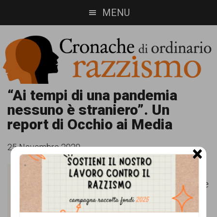
Skip
Skip
MENU
to
to
main
footer
content
Cronache
Cronachediordinariorazzismo.org
“Ai tempi di una pandemia
nessuno è straniero”. Un
è
di
report di Occhio ai Media
un
ordinario
sito
25 Novembre 2020
×
razzismo
di
È stato
informazione,
pubblicato poche
approfondimento
settimane fa
e