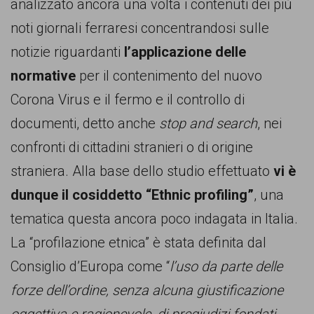
garanzia
analizzato ancora una volta i contenuti dei più
dei
noti giornali ferraresi concentrandosi sulle
diritti
notizie riguardanti
l’applicazione delle
di
normative
per il contenimento del nuovo
cittadinanza
Corona Virus e il fermo e il controllo di
per
documenti, detto anche
stop and search
, nei
tutti.
confronti di cittadini stranieri o di origine
straniera. Alla base dello studio effettuato
vi è
dunque il cosiddetto “Ethnic profiling”
, una
tematica questa ancora poco indagata in Italia.
La “profilazione etnica” è stata definita dal
Consiglio d’Europa come “
l’uso da parte delle
forze dell’ordine, senza alcuna giustificazione