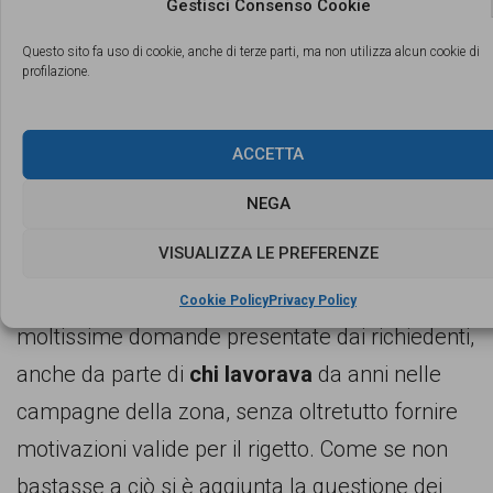
Occhio ai media affronta anche il tema del
Gestisci Consenso Cookie
razzismo istituzionale. Come è noto, nel mese
Questo sito fa uso di cookie, anche di terze parti, ma non utilizza alcun cookie di
di maggio è stato approvato un provvedimento
profilazione.
di emersione dei rapporti di lavoro grazie al
quale
i lavoratori stranieri
del settore
ACCETTA
domestico, dell’assistenza familiare, del settore
NEGA
agricolo avrebbero potuto ottenere un
VISUALIZZA LE PREFERENZE
permesso di soggiorno per lavorare in regola.
Tuttavia, la Questura di Ferrara ha rifiutato
Cookie Policy
Privacy Policy
moltissime domande presentate dai richiedenti,
anche da parte di
chi lavorava
da anni nelle
campagne della zona, senza oltretutto fornire
motivazioni valide per il rigetto. Come se non
bastasse a ciò si è aggiunta la questione dei