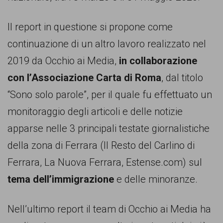
persone,
associazioni
Il report in questione si propone come
e
continuazione di un altro lavoro realizzato nel
movimenti
2019 da Occhio ai Media,
in collaborazione
che
con l’Associazione Carta di Roma
, dal titolo
si
“Sono solo parole”, per il quale fu effettuato un
battono
monitoraggio degli articoli e delle notizie
per
apparse nelle 3 principali testate giornalistiche
le
della zona di Ferrara (Il Resto del Carlino di
pari
Ferrara, La Nuova Ferrara, Estense.com) sul
opportunità
tema dell’immigrazione
e delle minoranze.
e
la
Nell’ultimo report il team di Occhio ai Media ha