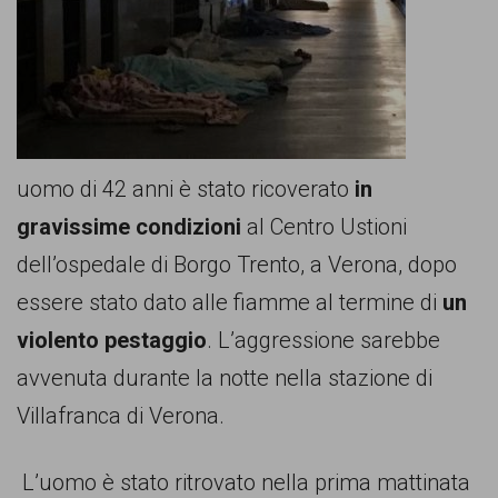
comunicazione
specificamente
dedicato
al
fenomeno
uomo di 42 anni è stato ricoverato
in
del
gravissime condizioni
al Centro Ustioni
razzismo
dell’ospedale di Borgo Trento, a Verona, dopo
curato
essere stato dato alle fiamme al termine di
un
da
violento pestaggio
. L’aggressione sarebbe
Lunaria
avvenuta durante la notte nella stazione di
in
Villafranca di Verona.
collaborazione
con
L’uomo è stato ritrovato nella prima mattinata