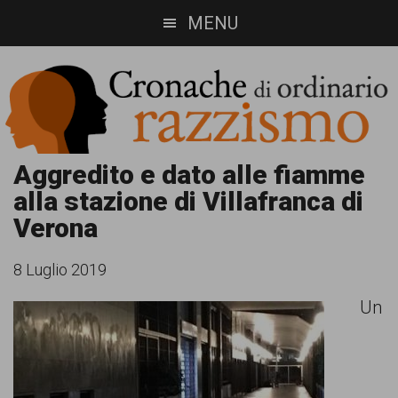
Skip
Skip
MENU
to
to
main
footer
content
Cronache
Cronachediordinariorazzismo.org
Aggredito e dato alle fiamme
alla stazione di Villafranca di
è
di
Verona
un
ordinario
sito
8 Luglio 2019
razzismo
di
Un
informazione,
approfondimento
e