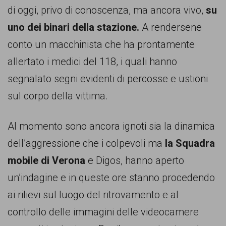
persone,
di oggi, privo di conoscenza, ma ancora vivo,
su
associazioni
uno dei binari della stazione.
A rendersene
e
conto un macchinista che ha prontamente
movimenti
allertato i medici del 118, i quali hanno
che
segnalato segni evidenti di percosse e ustioni
si
sul corpo della vittima.
battono
per
Al momento sono ancora ignoti sia la dinamica
le
dell’aggressione che i colpevoli ma
la Squadra
pari
mobile di Verona
e Digos, hanno aperto
opportunità
un’indagine e in queste ore stanno procedendo
e
ai rilievi sul luogo del ritrovamento e al
la
controllo delle immagini delle videocamere