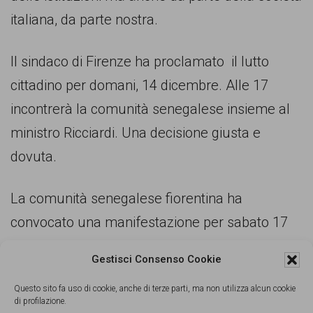
persone,
italiana, da parte nostra.
associazioni
e
Il sindaco di Firenze ha proclamato il lutto
movimenti
cittadino per domani, 14 dicembre. Alle 17
che
incontrerà la comunità senegalese insieme al
si
ministro Ricciardi. Una decisione giusta e
battono
dovuta.
per
le
La comunità senegalese fiorentina ha
pari
convocato una manifestazione per sabato 17
opportunità
dicembre alle ore 15. Le altre città speriamo
Gestisci Consenso Cookie
e
promuovano iniziative analoghe che rilancino
la
Questo sito fa uso di cookie, anche di terze parti, ma non utilizza alcun cookie
una riflessione politica e culturale su ciò che ha
di profilazione.