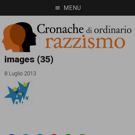
Skip
Skip
MENU
to
to
main
footer
content
Cronache
Cronachediordinariorazzismo.org
images (35)
è
di
8 Luglio 2013
un
ordinario
sito
razzismo
di
informazione,
approfondimento
e