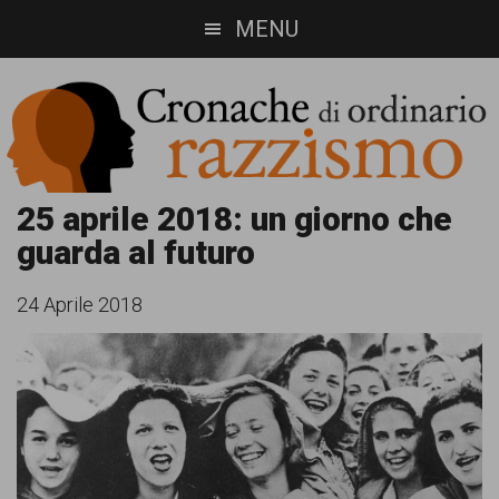
Skip
Skip
MENU
to
to
main
footer
content
Cronache
Cronachediordinariorazzismo.org
25 aprile 2018: un giorno che
guarda al futuro
è
di
un
ordinario
24 Aprile 2018
sito
razzismo
di
informazione,
approfondimento
e