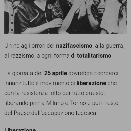
comunicazione
specificamente
dedicato
al
fenomeno
Un no agli orrori del
nazifascismo
, alla guerra,
del
al razzismo, a ogni forma di
totalitarismo
.
razzismo
La giornata del
25 aprile
dovrebbe ricordarci
curato
innanzitutto il movimento di
liberazione
che
da
con la resistenza lottò per tutto questo,
Lunaria
liberando prima Milano e Torino e poi il resto
in
del Paese dall’occupazione tedesca.
collaborazione
con
Liberazione.