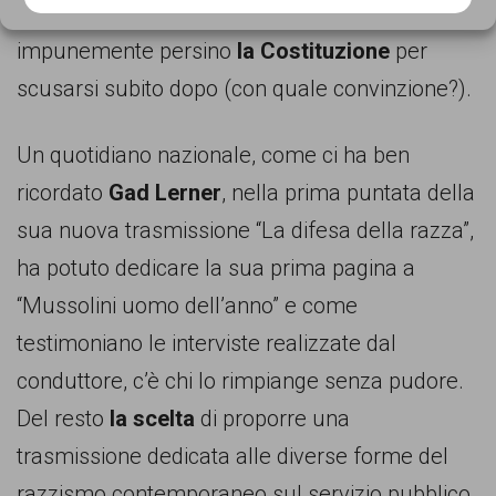
Cookie Policy
Privacy Policy
nostra razza bianca”. Il suddetto ha scomodato
impunemente persino
la Costituzione
per
scusarsi subito dopo (con quale convinzione?).
Un quotidiano nazionale, come ci ha ben
ricordato
Gad Lerner
, nella prima puntata della
sua nuova trasmissione “La difesa della razza”,
ha potuto dedicare la sua prima pagina a
“Mussolini uomo dell’anno” e come
testimoniano le interviste realizzate dal
conduttore, c’è chi lo rimpiange senza pudore.
Del resto
la scelta
di proporre una
trasmissione dedicata alle diverse forme del
razzismo contemporaneo sul servizio pubblico