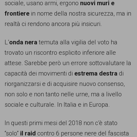
garanzia
sociale, usano armi, ergono
nuovi muri e
dei
frontiere
in nome della nostra sicurezza, ma in
diritti
realtà ci rendono ancora più insicuri.
di
cittadinanza
L’
onda nera
temuta alla vigilia del voto ha
per
trovato un riscontro esplicito inferiore alle
tutti.
attese. Sarebbe però un errore sottovalutare la
capacità dei movimenti di
estrema destra
di
riorganizzarsi e di acquisire nuovo consenso,
non solo e non tanto nelle urne, ma a livello
sociale e culturale. In Italia e in Europa.
In questi primi mesi del 2018 non c’è stato
“solo”
il raid
contro 6 persone nere del fascista