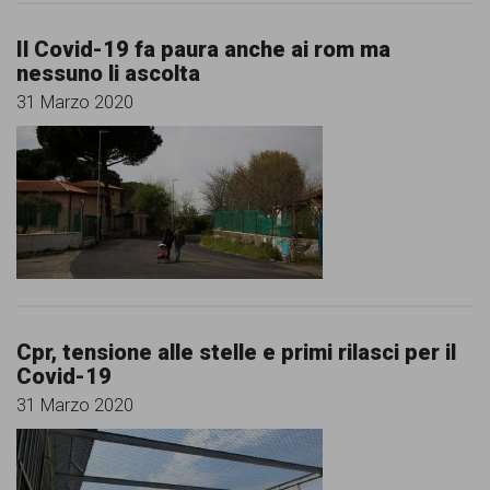
garanzia
dei
Il Covid-19 fa paura anche ai rom ma
nessuno li ascolta
diritti
31 Marzo 2020
di
cittadinanza
per
tutti.
Cpr, tensione alle stelle e primi rilasci per il
Covid-19
31 Marzo 2020