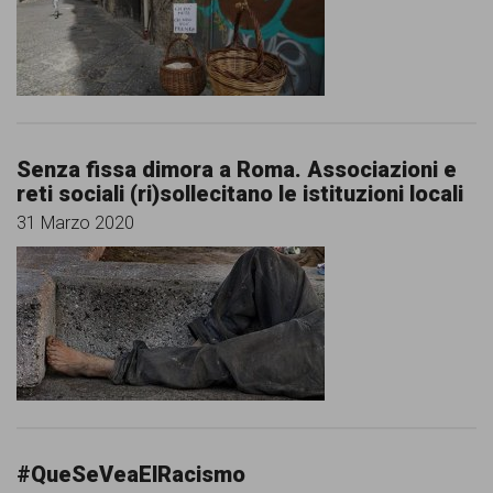
comunicazione
specificamente
dedicato
al
fenomeno
Senza fissa dimora a Roma. Associazioni e
reti sociali (ri)sollecitano le istituzioni locali
del
31 Marzo 2020
razzismo
curato
da
Lunaria
in
collaborazione
con
#QueSeVeaElRacismo