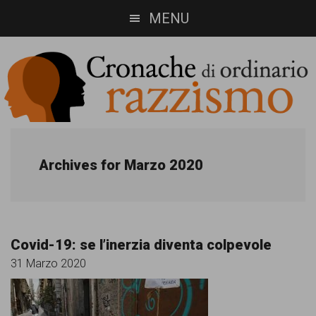
Skip
Skip
MENU
to
to
main
footer
content
Cronache
Cronachediordinariorazzismo.org
è
di
Archives for Marzo 2020
un
ordinario
sito
razzismo
di
Covid-19: se l’inerzia diventa colpevole
informazione,
31 Marzo 2020
approfondimento
e