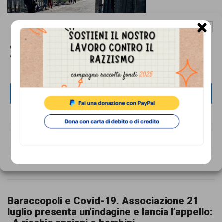
×
Gestisci Consenso Cookie
Questo sito fa uso di cookie, anche di terze parti, ma non utilizza alcun cookie
di profilazione.
#StopCovid19, la campagna video per i
cittadini stranieri
20 Marzo 2020
ACCETTA
NEGA
VISUALIZZA LE PREFERENZE
Cookie Policy
Privacy Policy
Baraccopoli e Covid-19. Associazione 21
luglio presenta un’indagine e lancia l’appello: