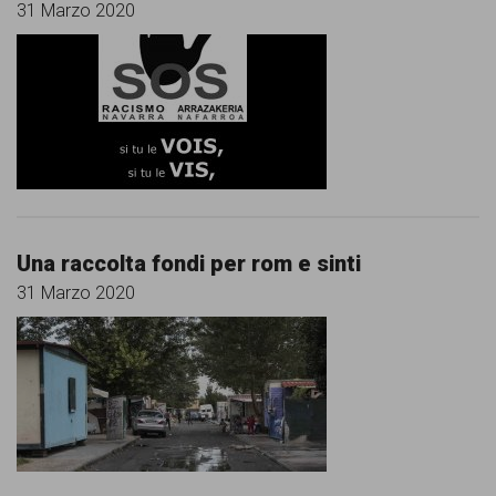
persone,
31 Marzo 2020
associazioni
e
movimenti
che
si
battono
Una raccolta fondi per rom e sinti
per
31 Marzo 2020
le
pari
opportunità
e
la