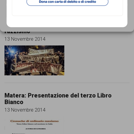
VISUALIZZA LE PREFERENZE
Tor Sapienza: se il rancore si trasforma in
Cookie Policy
Privacy Policy
razzismo
13 Novembre 2014
Matera: Presentazione del terzo Libro
Bianco
13 Novembre 2014