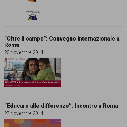
comunicazione
specificamente
dedicato
al
“Oltre il campo”: Convegno internazionale a
fenomeno
Roma.
del
28 Novembre 2014
razzismo
curato
da
Lunaria
in
“Educare alle differenze”: Incontro a Roma
collaborazione
27 Novembre 2014
con