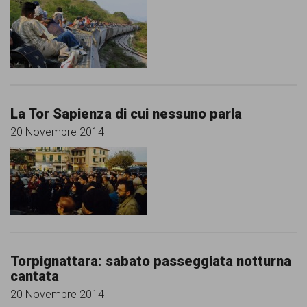
garanzia
dei
diritti
di
cittadinanza
La Tor Sapienza di cui nessuno parla
per
20 Novembre 2014
tutti.
Torpignattara: sabato passeggiata notturna
cantata
20 Novembre 2014