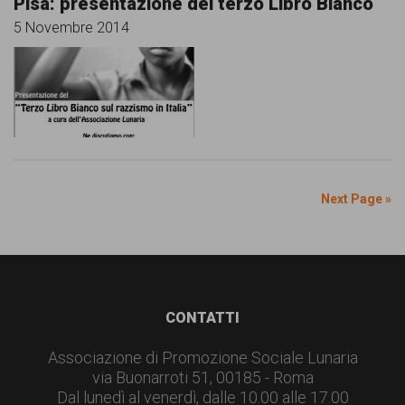
Pisa: presentazione del terzo Libro Bianco
5 Novembre 2014
Next Page »
Footer
CONTATTI
Associazione di Promozione Sociale Lunaria
via Buonarroti 51, 00185 - Roma
Dal lunedì al venerdì, dalle 10.00 alle 17.00