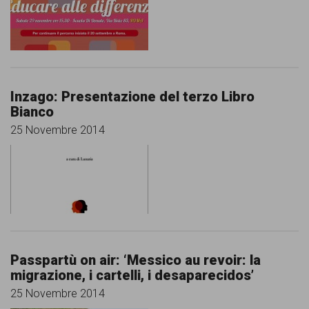
persone,
associazioni
e
movimenti
Inzago: Presentazione del terzo Libro
che
Bianco
si
25 Novembre 2014
battono
per
le
pari
opportunità
Passpartù on air: ‘Messico au revoir: la
e
migrazione, i cartelli, i desaparecidos’
la
25 Novembre 2014