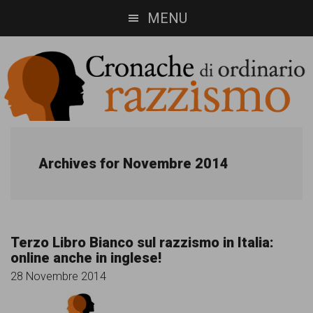
Skip
Skip
MENU
to
to
main
footer
content
Cronache
Cronachediordinariorazzismo.org
è
di
Archives for Novembre 2014
un
ordinario
sito
razzismo
di
Terzo Libro Bianco sul razzismo in Italia:
informazione,
online anche in inglese!
approfondimento
28 Novembre 2014
e