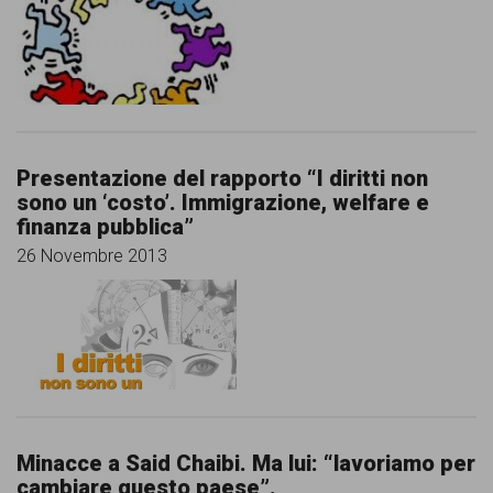
persone,
associazioni
e
movimenti
che
Presentazione del rapporto “I diritti non
si
sono un ‘costo’. Immigrazione, welfare e
finanza pubblica”
battono
26 Novembre 2013
per
le
pari
opportunità
e
la
Minacce a Said Chaibi. Ma lui: “lavoriamo per
cambiare questo paese”.