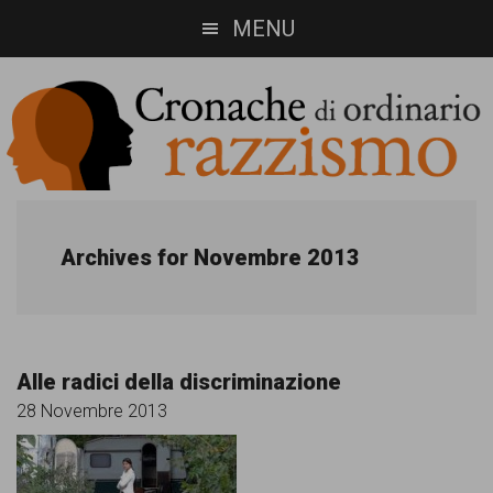
Skip
Skip
MENU
to
to
main
footer
content
Cronache
Cronachediordinariorazzismo.org
è
di
Archives for Novembre 2013
un
ordinario
sito
razzismo
di
Alle radici della discriminazione
informazione,
28 Novembre 2013
approfondimento
e