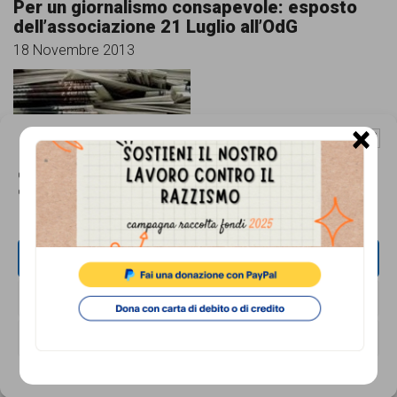
Per un giornalismo consapevole: esposto
dell’associazione 21 Luglio all’OdG
18 Novembre 2013
×
Gestisci Consenso Cookie
Questo sito fa uso di cookie, anche di terze parti, ma non utilizza alcun cookie
di profilazione.
Risate amare
18 Novembre 2013
ACCETTA
NEGA
VISUALIZZA LE PREFERENZE
Cookie Policy
Privacy Policy