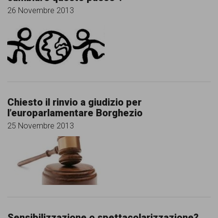
garanzia
26 Novembre 2013
dei
diritti
di
cittadinanza
per
tutti.
Chiesto il rinvio a giudizio per
l’europarlamentare Borghezio
25 Novembre 2013
Sensibilizzazione o spettacolarizzazione?