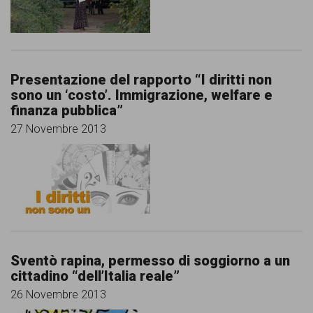
comunicazione
specificamente
dedicato
Presentazione del rapporto “I diritti non
al
sono un ‘costo’. Immigrazione, welfare e
fenomeno
finanza pubblica”
del
27 Novembre 2013
razzismo
curato
da
Lunaria
in
Sventò rapina, permesso di soggiorno a un
collaborazione
cittadino “dell’Italia reale”
con
26 Novembre 2013