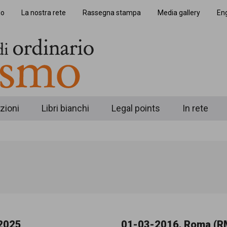
io
La nostra rete
Rassegna stampa
Media gallery
Eng
zioni
Libri bianchi
Legal points
In rete
2025
01-03-2016, Roma (R