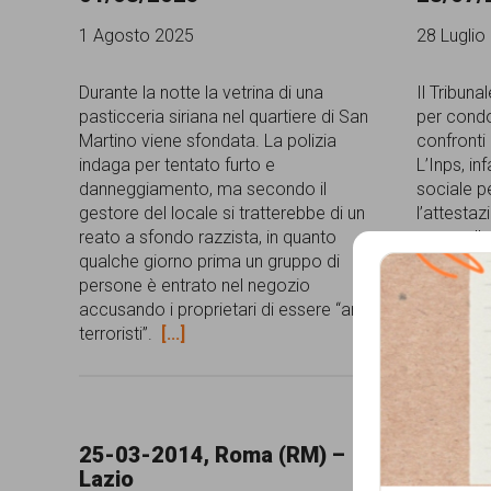
comunicazione
1 Agosto 2025
28 Luglio
specificamente
Durante la notte la vetrina di una
Il Tribun
dedicato
pasticceria siriana nel quartiere di San
per condo
Martino viene sfondata. La polizia
confronti 
al
indaga per tentato furto e
L’Inps, in
fenomeno
danneggiamento, ma secondo il
sociale p
gestore del locale si tratterebbe di un
l’attestaz
del
reato a sfondo razzista, in quanto
presso l’
razzismo
qualche giorno prima un gruppo di
sentenza 
persone è entrato nel negozio
discrimina
curato
accusando i proprietari di essere “arabi
quanto i r
da
terroristi”.
[...]
correre
[.
Lunaria
in
collaborazione
25-03-2014, Roma (RM) –
Que
Lazio
con