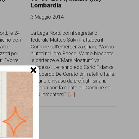
Lombardia
3 Maggio 2014
ord, le 24
La Lega Nord, con il segretario
umicino con
federale Matteo Salvini, attacca il
vano
Comune sull'emergenza siriani: "Vanno
izzati per
aiutati nel loro Paese. Vanno bloccate
ri. "Vorrei
le partenze e 'Mare Nostrum' va
×
enatore
sospeso". Le fanno eco Carlo Fidanza
per mille,
e Riccardo De Corato di Fratelli d'Italia:
esa
"Milano è invasa da profughi siriani,
izzati
l'Europa non fa niente e il Comune sa
solo lamentarsi".
[...]
ne.