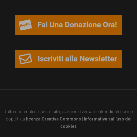
persone,
associazioni
e
movimenti
che
si
battono
per
le
pari
opportunità
Tutti i contenuti di questo sito, ove non diversamente indicato, sono
e
coperti da
licenza Creative Commons
|
Informativa sull'uso dei
la
cookies