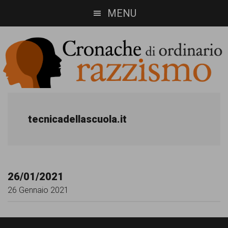
Skip
Skip
MENU
to
to
main
footer
content
Cronache
Cronachediordinariorazzismo.org
è
di
tecnicadellascuola.it
un
ordinario
sito
razzismo
di
26/01/2021
informazione,
26 Gennaio 2021
approfondimento
e