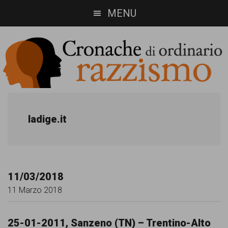
Skip
Skip
MENU
to
to
main
footer
content
Cronache
Cronachediordinariorazzismo.org
è
di
ladige.it
un
ordinario
sito
razzismo
di
11/03/2018
informazione,
11 Marzo 2018
approfondimento
e
25-01-2011, Sanzeno (TN) – Trentino-Alto