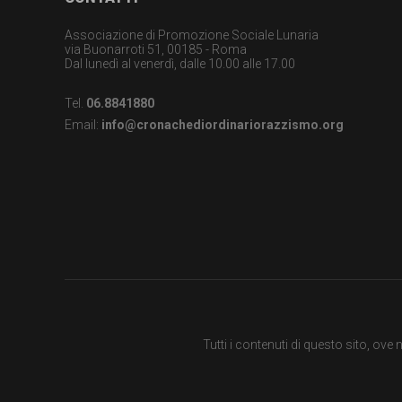
Footer
garanzia
Associazione di Promozione Sociale Lunaria
dei
via Buonarroti 51, 00185 - Roma
Dal lunedì al venerdì, dalle 10.00 alle 17.00
diritti
Tel.
06.8841880
di
Email:
info@cronachediordinariorazzismo.org
cittadinanza
per
tutti.
Tutti i contenuti di questo sito, ov