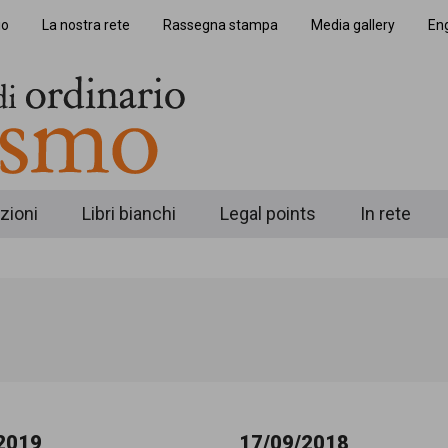
io
La nostra rete
Rassegna stampa
Media gallery
Eng
zioni
Libri bianchi
Legal points
In rete
2019
17/09/2018