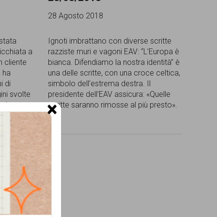
28 Agosto 2018
stata
Ignoti imbrattano con diverse scritte
picchiata a
razziste muri e vagoni EAV: “L’Europa è
 cliente
bianca. Difendiamo la nostra identità” è
a ha
una delle scritte, con una croce celtica,
i di
simbolo dell’estrema destra. Il
ini svolte
presidente dell’EAV assicura: «Quelle
×
nel
scritte saranno rimosse al più presto».
i
[...]
omini e
 devono
ne.