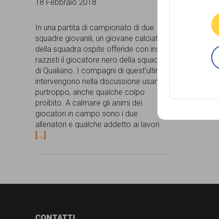
18 Febbraio 2018
persone,
associazioni
In una partita di campionato di due
squadre giovanili, un giovane calciatore
e
della squadra ospite offende con insulti
razzisti il giocatore nero della squadra
movimenti
di Qualiano. I compagni di quest’ultimo
che
intervengono nella discussione usando,
purtroppo, anche qualche colpo
si
proibito. A calmare gli animi dei
battono
giocatori in campo sono i due
allenatori e qualche addetto ai lavori.
per
[...]
le
pari
opportunità
e
la
CONTATTI