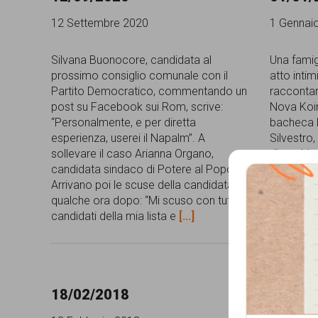
comunicazione
12 Settembre 2020
1 Gennai
specificamente
Silvana Buonocore, candidata al
Una famig
dedicato
prossimo consiglio comunale con il
atto intim
Partito Democratico, commentando un
raccontar
al
post su Facebook sui Rom, scrive:
Nova Koin
fenomeno
“Personalmente, e per diretta
bacheca F
esperienza, userei il Napalm”. A
Silvestro
del
sollevare il caso Arianna Organo,
di pochi 
razzismo
candidata sindaco di Potere al Popolo.
casa, qua
Arrivano poi le scuse della candidata
una bomba 
curato
qualche ora dopo: “Mi scuso con tutti i
Via Maest
da
candidati della mia lista e
[...]
[...]
Lunaria
in
collaborazione
18/02/2018
Que
con