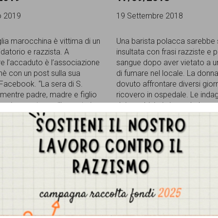
o 2019
19 Settembre 2018
lia marocchina è vittima di un
Una barista polacca sarebbe 
idatorio e razzista. A
insultata con frasi razziste e 
e l’accaduto è l’associazione
sangue dopo aver vietato a un
è con un post sulla sua
di fumare nel locale. La donn
acebook. “La sera di S.
dovuto affrontare diversi giorn
, mentre padre, madre e figlio
ricovero in ospedale. Le indag
mesi erano tranquillamente in
dai carabinieri si concludono 
lche vigliacco ha piazzato
dicembre 2018 con tre arrest
carta fuori la loro finestra in
domiciliari nei confronti di 2 u
ra, facendola saltare. L’atto
una donna, tutti di Teano che
rispondere
[...]
Gestisci Consenso Cookie
sto sito fa uso di cookie, anche di terze parti, ma non utilizza alcun cookie di profilazio