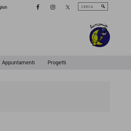
Cerca
Nav
lish
Widget
Area
Appuntamenti
Progetti