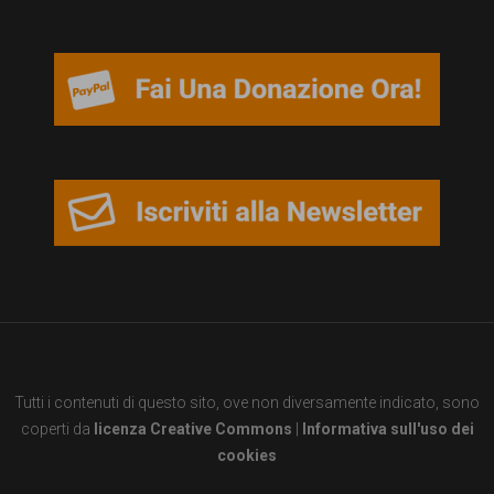
persone,
associazioni
e
movimenti
che
si
battono
per
le
pari
opportunità
Tutti i contenuti di questo sito, ove non diversamente indicato, sono
e
coperti da
licenza Creative Commons
|
Informativa sull'uso dei
la
cookies