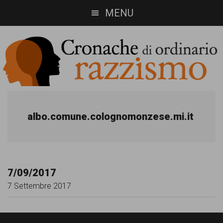
Skip
Skip
MENU
to
to
main
footer
content
Cronache
Cronachediordinariorazzismo.org
è
di
albo.comune.colognomonzese.mi.it
un
ordinario
sito
razzismo
di
7/09/2017
informazione,
7 Settembre 2017
approfondimento
e