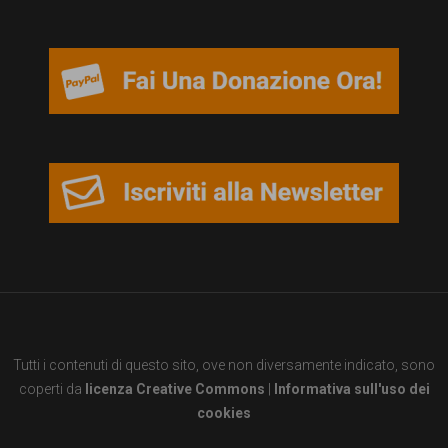
persone,
associazioni
e
movimenti
che
si
battono
per
le
pari
opportunità
Tutti i contenuti di questo sito, ove non diversamente indicato, sono
e
coperti da
licenza Creative Commons
|
Informativa sull'uso dei
la
cookies