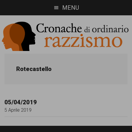
Skip
Skip
MENU
to
to
main
footer
content
Cronache
Cronachediordinariorazzismo.org
è
di
Rotecastello
un
ordinario
sito
razzismo
di
05/04/2019
informazione,
5 Aprile 2019
approfondimento
e