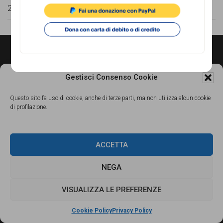
comunicazione
27 Gennaio 2013
specificamente
dedicato
al
Footer
CONTATTI
fenomeno
Gestisci Consenso Cookie
del
Associazione di Promozione Sociale Lunaria
Questo sito fa uso di cookie, anche di terze parti, ma non utilizza alcun cookie
via Buonarroti 51, 00185 - Roma
razzismo
di profilazione.
Dal lunedì al venerdì, dalle 10.00 alle 17.00
curato
Tel.
06.8841880
da
ACCETTA
Email:
info@cronachediordinariorazzismo.org
Lunaria
NEGA
in
SOCIAL
VISUALIZZA LE PREFERENZE
collaborazione
con
Cookie Policy
Privacy Policy