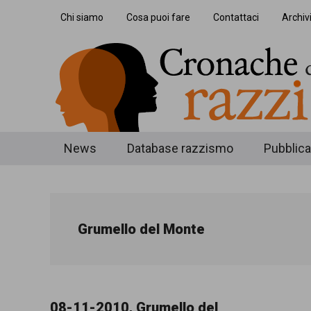
Skip
Skip
Skip
Chi siamo
Cosa puoi fare
Contattaci
Archiv
to
to
to
main
secondary
footer
content
menu
Cronache
Cronachediordinariorazzismo.org
News
Database razzismo
Pubblica
è
di
un
ordinario
sito
Grumello del Monte
razzismo
di
informazione,
approfondimento
08-11-2010, Grumello del
e