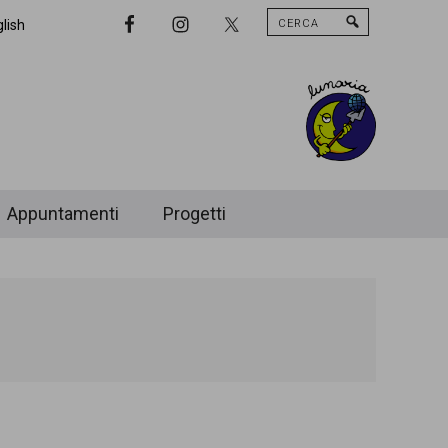
Cerca
Nav
lish
Widget
Area
Appuntamenti
Progetti