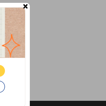
×
ne.
E