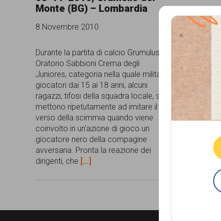
Monte (BG) – Lombardia
comunicazione
8 Novembre 2010
specificamente
dedicato
Durante la partita di calcio Grumulus-
Oratorio Sabbioni Crema degli
al
Juniores, categoria nella quale militano
fenomeno
giocatori dai 15 ai 18 anni, alcuni
ragazzi, tifosi della squadra locale, si
del
mettono ripetutamente ad imitare il
Que
razzismo
verso della scimmia quando viene
coinvolto in un'azione di gioco un
curato
giocatore nero della compagine
da
avversaria. Pronta la reazione dei
dirigenti, che
[...]
Lunaria
in
collaborazione
con