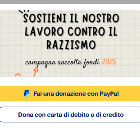
Gestisci Consenso Cookie
sto sito fa uso di cookie, anche di terze parti, ma non utilizza alcun cookie di profilazio
ACCETTA
NEGA
VISUALIZZA LE PREFERENZ
Cookie Policy
Privacy Policy