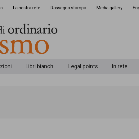
io
La nostra rete
Rassegna stampa
Media gallery
Eng
zioni
Libri bianchi
Legal points
In rete