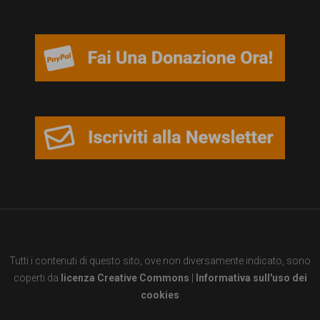
persone,
associazioni
e
movimenti
che
si
battono
per
le
pari
opportunità
Tutti i contenuti di questo sito, ove non diversamente indicato, sono
e
coperti da
licenza Creative Commons
|
Informativa sull'uso dei
la
cookies