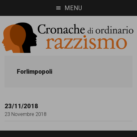
Skip
Skip
MENU
to
to
main
footer
content
Cronache
Cronachediordinariorazzismo.org
è
di
Forlimpopoli
un
ordinario
sito
razzismo
di
23/11/2018
informazione,
23 Novembre 2018
approfondimento
e