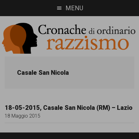
Skip
Skip
MENU
to
to
main
footer
content
Cronache
Cronachediordinariorazzismo.org
è
di
Casale San Nicola
un
ordinario
sito
razzismo
di
18-05-2015, Casale San Nicola (RM) – Lazio
informazione,
18 Maggio 2015
approfondimento
e