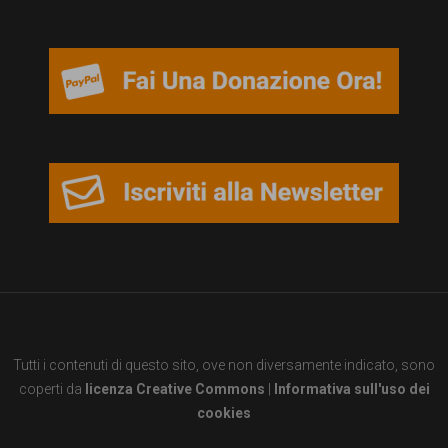
persone,
associazioni
e
movimenti
che
si
battono
per
le
pari
opportunità
Tutti i contenuti di questo sito, ove non diversamente indicato, sono
e
coperti da
licenza Creative Commons
|
Informativa sull'uso dei
la
cookies