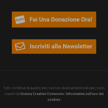
persone,
associazioni
e
movimenti
che
si
battono
per
le
pari
opportunità
Tutti i contenuti di questo sito, ove non diversamente indicato, sono
e
coperti da
licenza Creative Commons
|
Informativa sull'uso dei
la
cookies