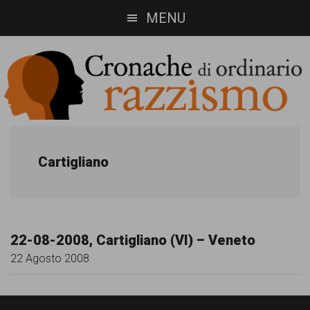
Skip
Skip
MENU
to
to
main
footer
content
Cronache
Cronachediordinariorazzismo.org
è
di
Cartigliano
un
ordinario
sito
razzismo
di
22-08-2008, Cartigliano (VI) – Veneto
informazione,
22 Agosto 2008
approfondimento
e