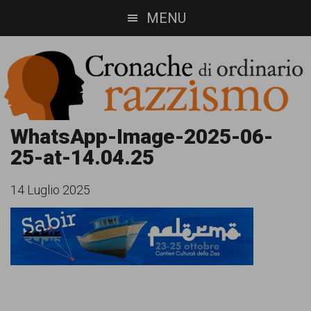
Skip
Skip
MENU
to
to
main
footer
content
Cronache
Cronachediordinariorazzismo.org
WhatsApp-Image-2025-06-
25-at-14.04.25
è
di
un
ordinario
14 Luglio 2025
sito
razzismo
di
informazione,
approfondimento
e